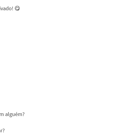
ivado! 😋
 em alguém?
ar?