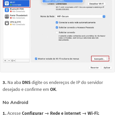
3.
Na aba
DNS
digite os endereços de IP do servidor
desejado e confirme em
OK
.
No Android
1.
Acesse
Configurar
→ Rede e internet → Wi-Fi;