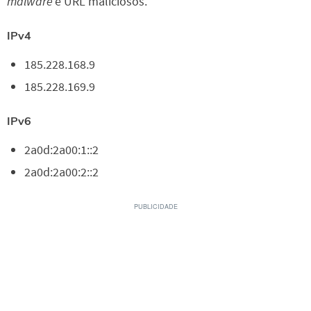
malware
e URL maliciosos.
IPv4
185.228.168.9
185.228.169.9
IPv6
2a0d:2a00:1::2
2a0d:2a00:2::2