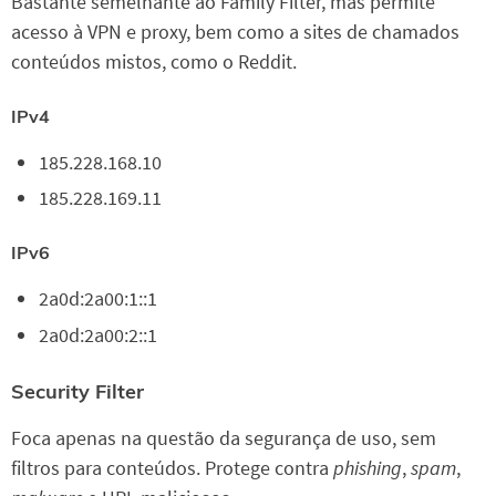
Bastante semelhante ao Family Filter, mas permite
acesso à VPN e proxy, bem como a sites de chamados
conteúdos mistos, como o Reddit.
IPv4
185.228.168.10
185.228.169.11
IPv6
2a0d:2a00:1::1
2a0d:2a00:2::1
Security Filter
Foca apenas na questão da segurança de uso, sem
filtros para conteúdos. Protege contra
phishing
,
spam
,