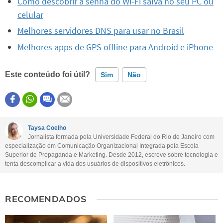
Como descobrir a senha do Wi-Fi salva no seu PC ou
celular
Melhores servidores DNS para usar no Brasil
Melhores apps de GPS offline para Android e iPhone
Este conteúdo foi útil?
Sim
Não
Este conteúdo contém informação incorreta
Este conteúdo não tem a informação que procuro
Taysa Coelho
Jornalista formada pela Universidade Federal do Rio de Janeiro com
Outro
especialização em Comunicação Organizacional Integrada pela Escola
Superior de Propaganda e Marketing. Desde 2012, escreve sobre tecnologia e
tenta descomplicar a vida dos usuários de dispositivos eletrônicos.
RECOMENDADOS