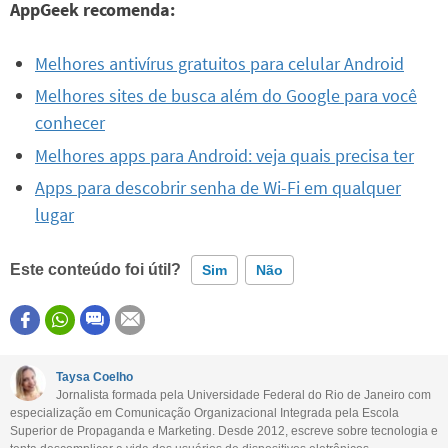
AppGeek recomenda:
Melhores antivírus gratuitos para celular Android
Melhores sites de busca além do Google para você
conhecer
Melhores apps para Android: veja quais precisa ter
Apps para descobrir senha de Wi-Fi em qualquer
lugar
Este conteúdo foi útil?
Sim
Não
Este conteúdo contém informação incorreta
Este conteúdo não tem a informação que procuro
Taysa Coelho
Jornalista formada pela Universidade Federal do Rio de Janeiro com
Outro
especialização em Comunicação Organizacional Integrada pela Escola
Superior de Propaganda e Marketing. Desde 2012, escreve sobre tecnologia e