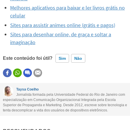
Melhores aplicativos para baixar e ler livros grátis no
celular
Sites para assistir animes online (grátis e pagos)
Sites para desenhar online, de graça e soltar a
imaginação
Este conteúdo foi útil?
Sim
Não
Este conteúdo contém informação incorreta
Este conteúdo não tem a informação que procuro
Taysa Coelho
Jornalista formada pela Universidade Federal do Rio de Janeiro com
Outro
especialização em Comunicação Organizacional Integrada pela Escola
Superior de Propaganda e Marketing. Desde 2012, escreve sobre tecnologia e
tenta descomplicar a vida dos usuários de dispositivos eletrônicos.