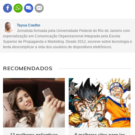
Este conteúdo contém informação incorreta
Este conteúdo não tem a informação que procuro
Taysa Coelho
Jornalista formada pela Universidade Federal do Rio de Janeiro com
Outro
especialização em Comunicação Organizacional Integrada pela Escola
Superior de Propaganda e Marketing. Desde 2012, escreve sobre tecnologia e
tenta descomplicar a vida dos usuários de dispositivos eletrônicos.
RECOMENDADOS
12 melhores aplicativos
6 melhores sites para ler