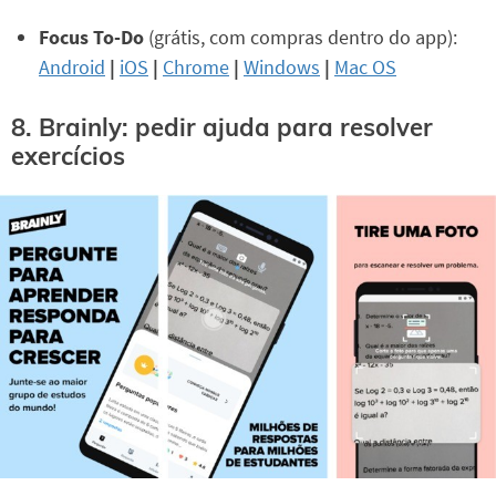
Focus To-Do
(grátis, com compras dentro do app):
Android
|
iOS
|
Chrome
|
Windows
|
Mac OS
8. Brainly: pedir ajuda para resolver
exercícios