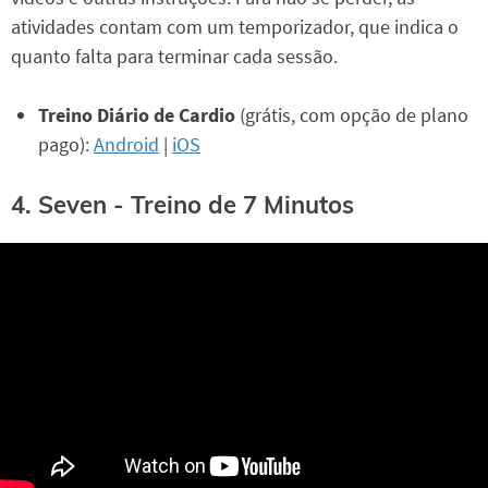
atividades contam com um temporizador, que indica o
quanto falta para terminar cada sessão.
Treino Diário de Cardio
(grátis, com opção de plano
pago):
Android
|
iOS
4. Seven - Treino de 7 Minutos