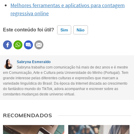
Melhores ferramentas e aplicativos para contagem
regressiva online
Este conteúdo foi útil?
Sim
Não
Este conteúdo contém informação incorreta
Este conteúdo não tem a informação que procuro
Sabryna Esmeraldo
Sabryna trabalha com comunicação há mais de dez anos e é mestre
Outro
em Comunicação, Arte e Cultura pela Universidade do Minho (Portugal). Tem
grande interesse pelas diferentes culturas e expressões que marcam a
variedade linguística do Brasil. Da época da Internet discada ao crescimento
do fantástico mundo do TikTok, adora acompanhar e escrever sobre as
constantes mudanças deste universo virtual.
RECOMENDADOS