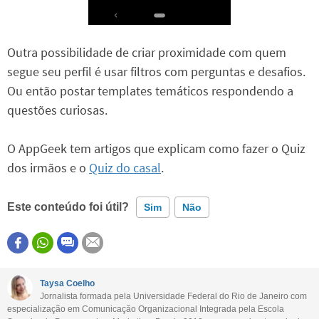
Outra possibilidade de criar proximidade com quem
segue seu perfil é usar filtros com perguntas e desafios.
Ou então postar templates temáticos respondendo a
questões curiosas.
O AppGeek tem artigos que explicam como fazer o Quiz
dos irmãos e o
Quiz do casal
.
Este conteúdo foi útil?
Sim
Não
Este conteúdo contém informação incorreta
Este conteúdo não tem a informação que procuro
Taysa Coelho
Jornalista formada pela Universidade Federal do Rio de Janeiro com
Outro
especialização em Comunicação Organizacional Integrada pela Escola