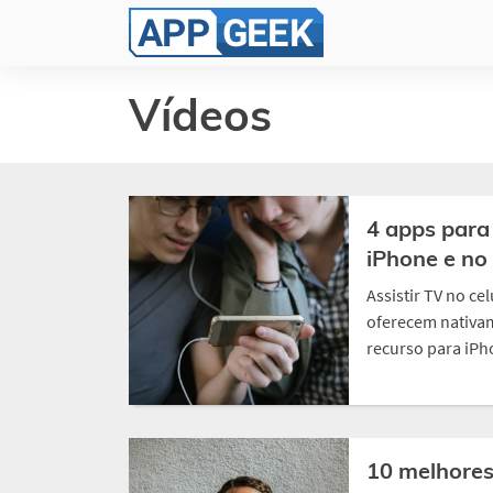
Vídeos
4 apps para 
iPhone e no
Assistir TV no c
oferecem nativam
recurso para iPho
10 melhores