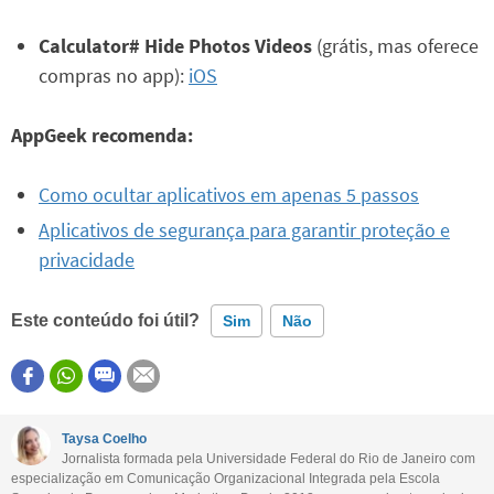
Calculator# Hide Photos Videos
(grátis, mas oferece
compras no app):
iOS
AppGeek recomenda:
Como ocultar aplicativos em apenas 5 passos
Aplicativos de segurança para garantir proteção e
privacidade
Este conteúdo foi útil?
Sim
Não
Este conteúdo contém informação incorreta
Este conteúdo não tem a informação que procuro
Taysa Coelho
Jornalista formada pela Universidade Federal do Rio de Janeiro com
Outro
especialização em Comunicação Organizacional Integrada pela Escola