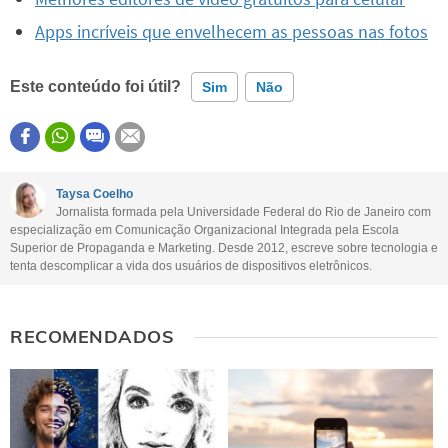
Apps incríveis que envelhecem as pessoas nas fotos
Este conteúdo foi útil?
Sim
Não
Este conteúdo contém informação incorreta
Este conteúdo não tem a informação que procuro
Taysa Coelho
Jornalista formada pela Universidade Federal do Rio de Janeiro com
Outro
especialização em Comunicação Organizacional Integrada pela Escola
Superior de Propaganda e Marketing. Desde 2012, escreve sobre tecnologia e
tenta descomplicar a vida dos usuários de dispositivos eletrônicos.
RECOMENDADOS