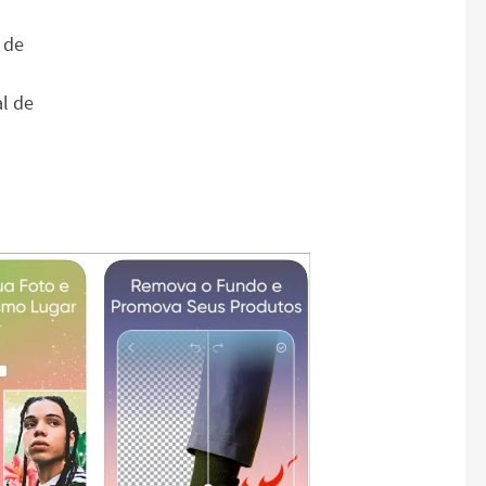
 de
al de