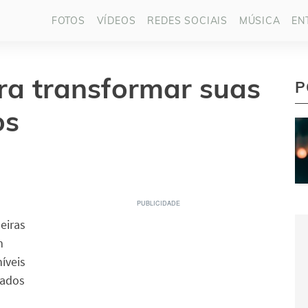
FOTOS
VÍDEOS
REDES SOCIAIS
MÚSICA
EN
ara transformar suas
P
os
eiras
m
níveis
tados