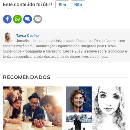
Este conteúdo foi útil?
Sim
Não
Este conteúdo contém informação incorreta
Este conteúdo não tem a informação que procuro
Taysa Coelho
Jornalista formada pela Universidade Federal do Rio de Janeiro com
Outro
especialização em Comunicação Organizacional Integrada pela Escola
Superior de Propaganda e Marketing. Desde 2012, escreve sobre tecnologia e
tenta descomplicar a vida dos usuários de dispositivos eletrônicos.
RECOMENDADOS