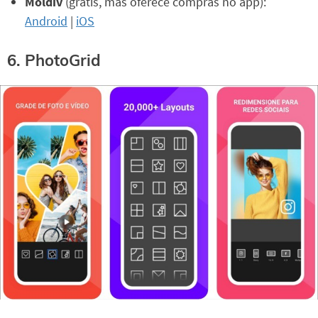
Moldiv
(grátis, mas oferece compras no app):
Android
|
iOS
6. PhotoGrid