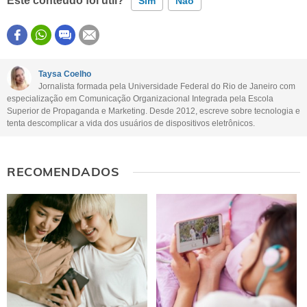
Este conteúdo foi útil?
Sim
Não
Este conteúdo contém informação incorreta
Este conteúdo não tem a informação que procuro
Taysa Coelho
Jornalista formada pela Universidade Federal do Rio de Janeiro com
Outro
especialização em Comunicação Organizacional Integrada pela Escola
Superior de Propaganda e Marketing. Desde 2012, escreve sobre tecnologia e
tenta descomplicar a vida dos usuários de dispositivos eletrônicos.
RECOMENDADOS