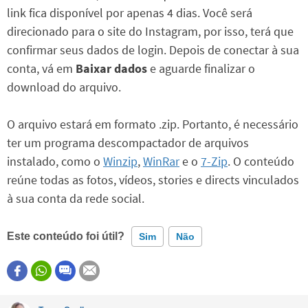
link fica disponível por apenas 4 dias. Você será
direcionado para o site do Instagram, por isso, terá que
confirmar seus dados de login. Depois de conectar à sua
conta, vá em
Baixar dados
e aguarde finalizar o
download do arquivo.
O arquivo estará em formato .zip. Portanto, é necessário
ter um programa descompactador de arquivos
instalado, como o
Winzip
,
WinRar
e o
7-Zip
. O conteúdo
reúne todas as fotos, vídeos, stories e directs vinculados
à sua conta da rede social.
Este conteúdo foi útil?
Sim
Não
Este conteúdo contém informação incorreta
Este conteúdo não tem a informação que procuro