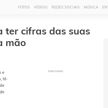
FOTOS
VÍDEOS
REDES SOCIAIS
MÚSICA
EN
a ter cifras das suas
à mão
s e
, tê-
nde
nde