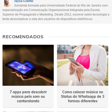
Taysa Coelho
Jornalista formada pela Universidade Federal do Rio de Janeiro com
Outro
especialização em Comunicação Organizacional Integrada pela Escola
Superior de Propaganda e Marketing. Desde 2012, escreve sobre tecnologia e
tenta descomplicar a vida dos usuários de dispositivos eletrônicos.
RECOMENDADOS
7 apps para descobrir
Como colocar música no
música pelo som ou
Status do Whatsapp de 3
cantarolando
formas diferentes