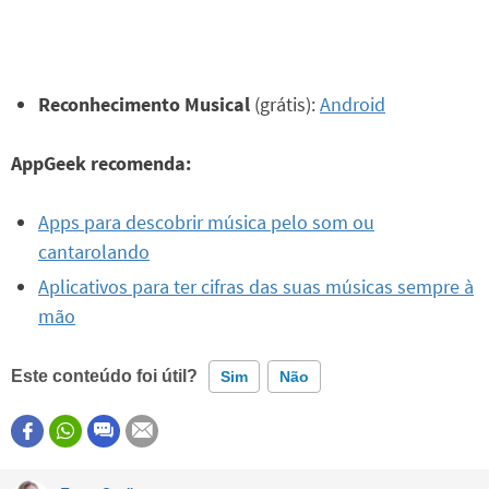
Reconhecimento Musical
(grátis):
Android
AppGeek recomenda:
Apps para descobrir música pelo som ou
cantarolando
Aplicativos para ter cifras das suas músicas sempre à
mão
Este conteúdo foi útil?
Sim
Não
Este conteúdo contém informação incorreta
Este conteúdo não tem a informação que procuro