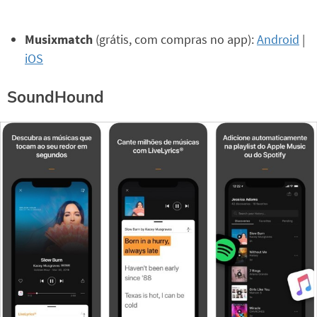
Musixmatch
(grátis, com compras no app):
Android
|
iOS
SoundHound