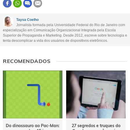
Este conteúdo contém informação incorreta
Este conteúdo não tem a informação que procuro
Taysa Coelho
Jornalista formada pela Universidade Federal do Rio de Janeiro com
Outro
especialização em Comunicação Organizacional Integrada pela Escola
Superior de Propaganda e Marketing. Desde 2012, escreve sobre tecnologia e
tenta descomplicar a vida dos usuários de dispositivos eletrônicos.
RECOMENDADOS
Do dinossauro ao Pac-Man:
27 segredos e truques do