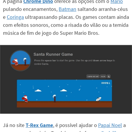
A página
Chrome Dino
oferece as opções com o
Mario
pulando encanamentos,
Batman
saltando arranha-céus
e
Coringa
ultrapassando placas. Os games contam ainda
com efeitos sonoros, como a risada do vilão ou a temida
música de fim de jogo do Super Mario Bros.
Já no site
T-Rex Game
, é possível ajudar o
Papai Noel
a