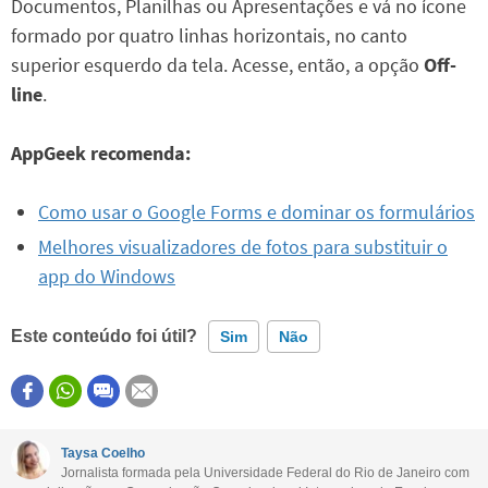
Documentos, Planilhas ou Apresentações e vá no ícone
formado por quatro linhas horizontais, no canto
superior esquerdo da tela. Acesse, então, a opção
Off-
line
.
AppGeek recomenda:
Como usar o Google Forms e dominar os formulários
Melhores visualizadores de fotos para substituir o
app do Windows
Este conteúdo foi útil?
Sim
Não
Este conteúdo contém informação incorreta
Este conteúdo não tem a informação que procuro
Taysa Coelho
Jornalista formada pela Universidade Federal do Rio de Janeiro com