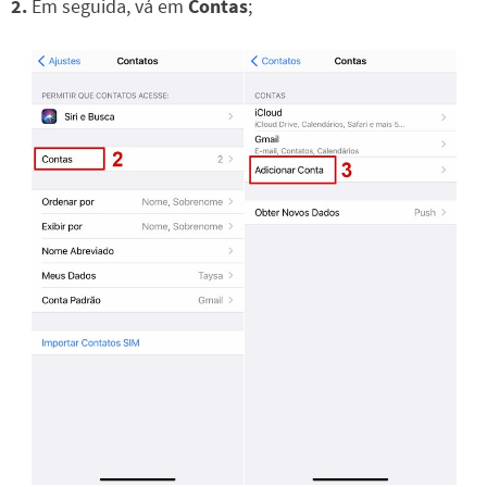
2.
Em seguida, vá em
Contas
;