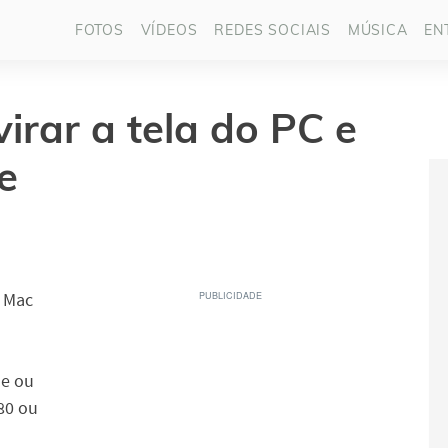
FOTOS
VÍDEOS
REDES SOCIAIS
MÚSICA
EN
irar a tela do PC e
e
o Mac
se ou
180 ou