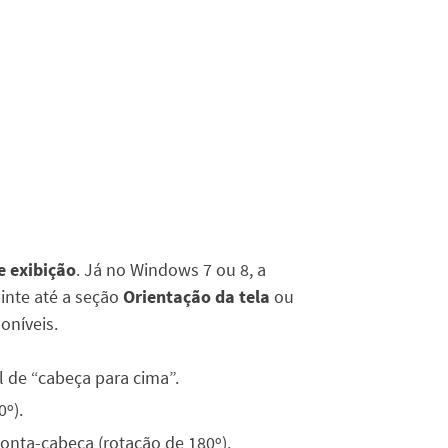
e exibição
. Já no Windows 7 ou 8, a
uinte até a seção
Orientação da tela
ou
oníveis.
l de “cabeça para cima”.
0º).
ponta-cabeça (rotação de 180º).