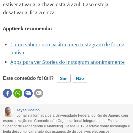
estiver ativada, a chave estará azul. Caso esteja
desativada, ficará cinza.
AppGeek recomenda:
Como saber quem visitou meu Instagram de forma
nativa
Apps para ver Stories do Instagram anonimamente
Este conteúdo foi útil?
Sim
Não
Este conteúdo contém informação incorreta
Este conteúdo não tem a informação que procuro
Taysa Coelho
Jornalista formada pela Universidade Federal do Rio de Janeiro com
Outro
especialização em Comunicação Organizacional Integrada pela Escola
Superior de Propaganda e Marketing. Desde 2012, escreve sobre tecnologia e
tenta descomplicar a vida dos usuários de dispositivos eletrônicos.