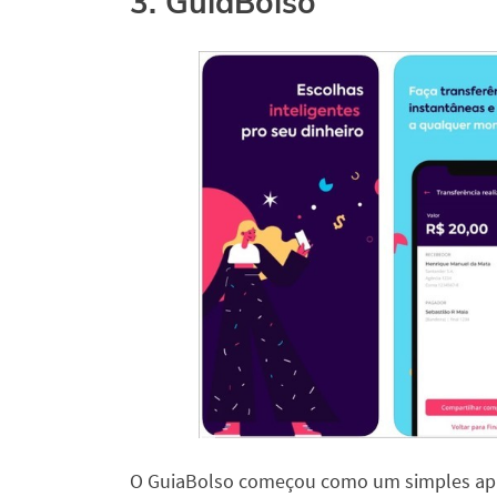
3. GuiaBolso
O GuiaBolso começou como um simples app d