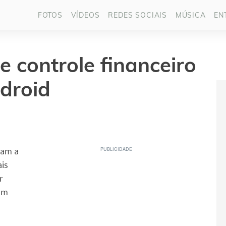
FOTOS
VÍDEOS
REDES SOCIAIS
MÚSICA
EN
de controle financeiro
droid
dam a
is
r
iam