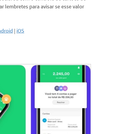
ar lembretes para avisar se esse valor
ndroid
|
iOS