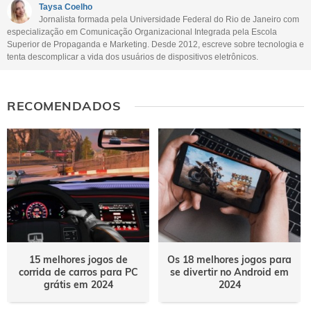
Este conteúdo não tem a informação que procuro
Taysa Coelho
Jornalista formada pela Universidade Federal do Rio de Janeiro com
Outro
especialização em Comunicação Organizacional Integrada pela Escola
Superior de Propaganda e Marketing. Desde 2012, escreve sobre tecnologia e
tenta descomplicar a vida dos usuários de dispositivos eletrônicos.
RECOMENDADOS
15 melhores jogos de
Os 18 melhores jogos para
corrida de carros para PC
se divertir no Android em
grátis em 2024
2024