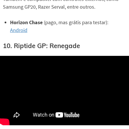
Samsung GP20, Razer Serval, entre outros.
Horizon Chase
(pago, mas grátis para testar):
Android
10. Riptide GP: Renegade