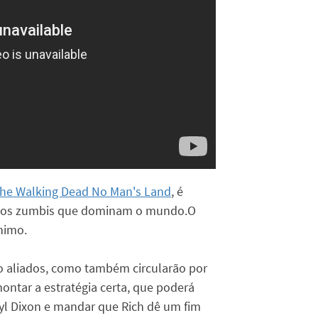
he Walking Dead No Man's Land
, é
r dos zumbis que dominam o mundo.O
nimo.
o aliados, como também circularão por
montar a estratégia certa, que poderá
yl Dixon e mandar que Rich dê um fim