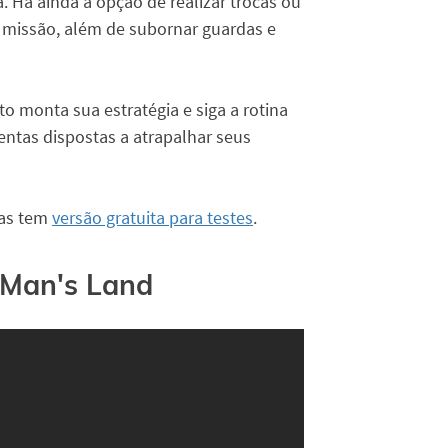
. Há ainda a opção de realizar trocas ou
 missão, além de subornar guardas e
o monta sua estratégia e siga a rotina
ntas dispostas a atrapalhar seus
mas tem
versão gratuita para testes
.
 Man's Land