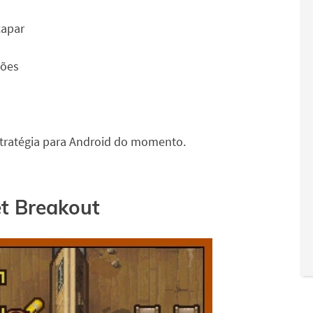
capar
ções
tratégia para Android do momento.
et Breakout