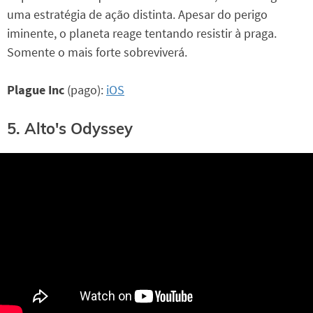
uma estratégia de ação distinta. Apesar do perigo
iminente, o planeta reage tentando resistir à praga.
Somente o mais forte sobreviverá.
Plague Inc
(pago):
iOS
5. Alto's Odyssey