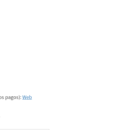
os pagos):
Web
e