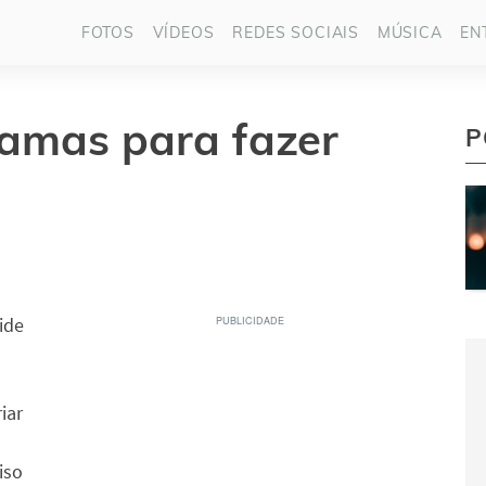
FOTOS
VÍDEOS
REDES SOCIAIS
MÚSICA
EN
ramas para fazer
P
ide
iar
iso