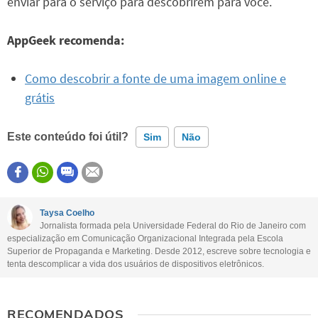
enviar para o serviço para descobrirem para você.
AppGeek recomenda:
Como descobrir a fonte de uma imagem online e
grátis
Este conteúdo foi útil?
Sim
Não
Este conteúdo contém informação incorreta
Este conteúdo não tem a informação que procuro
Taysa Coelho
Jornalista formada pela Universidade Federal do Rio de Janeiro com
Outro
especialização em Comunicação Organizacional Integrada pela Escola
Superior de Propaganda e Marketing. Desde 2012, escreve sobre tecnologia e
tenta descomplicar a vida dos usuários de dispositivos eletrônicos.
RECOMENDADOS