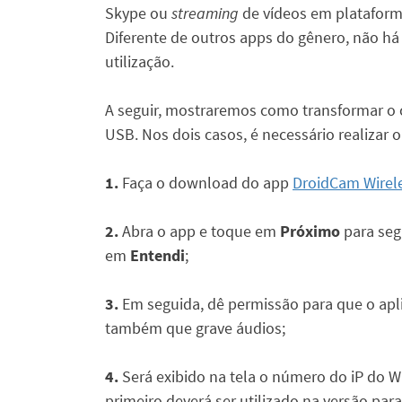
Skype ou
streaming
de vídeos em plataform
Diferente de outros apps do gênero, não há
utilização.
A seguir, mostraremos como transformar o 
USB. Nos dois casos, é necessário realizar o
1.
Faça o download do app
DroidCam Wire
2.
Abra o app e toque em
Próximo
para segu
em
Entendi
;
3.
Em seguida, dê permissão para que o aplic
também que grave áudios;
4.
Será exibido na tela o número do iP do 
primeiro deverá ser utilizado na versão p