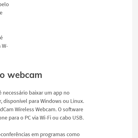
pelo
 e
 é
a W-
omo webcam
é necessário baixar um app no
disponível para Windows ou Linux.
oidCam Wireless Webcam. O software
e para o PC via Wi-Fi ou cabo USB.
deoconferências em programas como