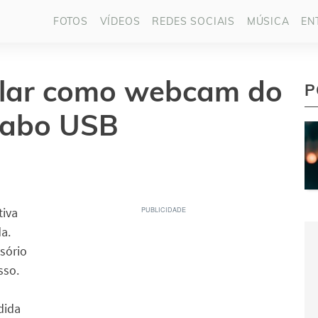
FOTOS
VÍDEOS
REDES SOCIAIS
MÚSICA
EN
ular como webcam do
P
 cabo USB
tiva
a.
sório
sso.
dida