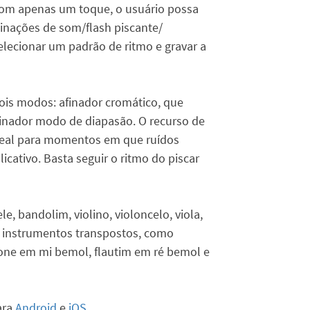
 com apenas um toque, o usuário possa
inações de som/flash piscante/
 selecionar um padrão de ritmo e gravar a
dois modos: afinador cromático, que
finador modo de diapasão. O recurso de
ideal para momentos em que ruídos
cativo. Basta seguir o ritmo do piscar
e, bandolim, violino, violoncelo, viola,
om instrumentos transpostos, como
fone em mi bemol, flautim em ré bemol e
ara
Android
e
iOS
.