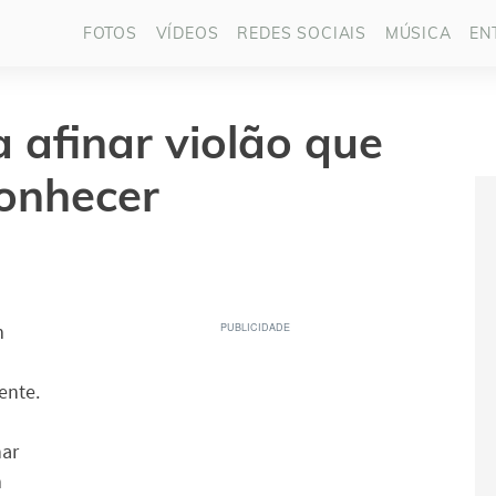
FOTOS
VÍDEOS
REDES SOCIAIS
MÚSICA
EN
a afinar violão que
conhecer
m
ente.
nar
m