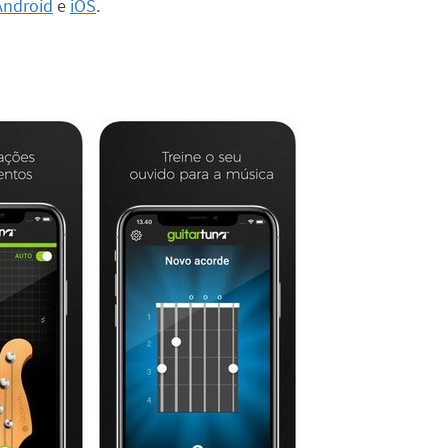
Android
e
iOS
.