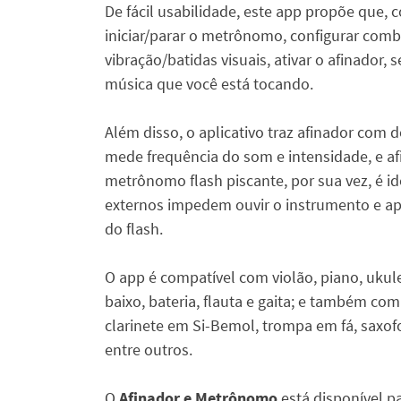
De fácil usabilidade, este app propõe que,
iniciar/parar o metrônomo, configurar comb
vibração/batidas visuais, ativar o afinador,
música que você está tocando.
Além disso, o aplicativo traz afinador com 
mede frequência do som e intensidade, e a
metrônomo flash piscante, por sua vez, é 
externos impedem ouvir o instrumento e apli
do flash.
O app é compatível com violão, piano, ukulel
baixo, bateria, flauta e gaita; e também c
clarinete em Si-Bemol, trompa em fá, saxo
entre outros.
O
Afinador e Metrônomo
está disponível p