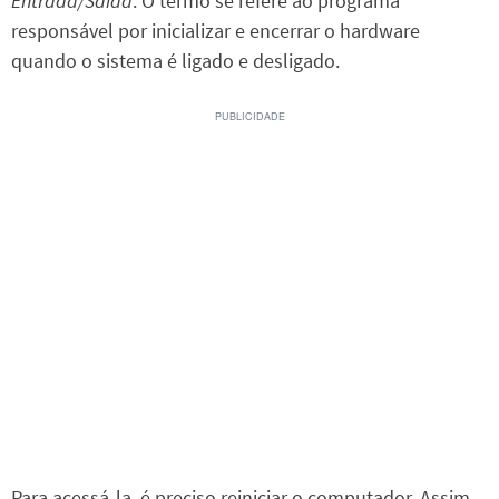
Entrada/Saída
. O termo se refere ao programa
responsável por inicializar e encerrar o hardware
quando o sistema é ligado e desligado.
Para acessá-la, é preciso reiniciar o computador. Assim