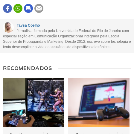
Este conteúdo contém informação incorreta
Este conteúdo não tem a informação que procuro
Taysa Coelho
Jornalista formada pela Universidade Federal do Rio de Janeiro com
Outro
especialização em Comunicação Organizacional Integrada pela Escola
Superior de Propaganda e Marketing. Desde 2012, escreve sobre tecnologia e
tenta descomplicar a vida dos usuários de dispositivos eletrônicos.
RECOMENDADOS