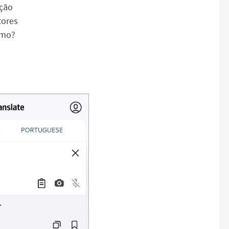
ção
tores
smo?