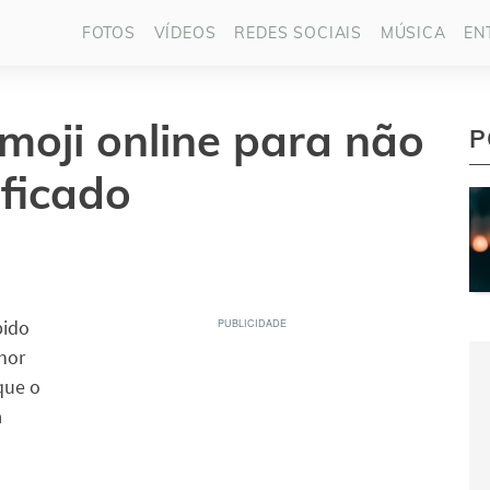
FOTOS
VÍDEOS
REDES SOCIAIS
MÚSICA
EN
moji online para não
P
ificado
bido
hor
que o
a