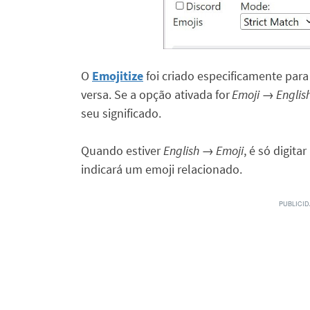
O
Emojitize
foi criado especificamente para 
versa. Se a opção ativada for
Emoji → Englis
seu significado.
Quando estiver
English → Emoji
, é só digita
indicará um emoji relacionado.