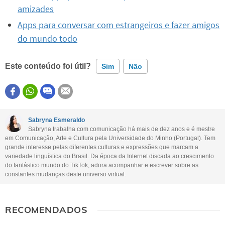
amizades
Apps para conversar com estrangeiros e fazer amigos
do mundo todo
Este conteúdo foi útil?
Sim
Não
Este conteúdo contém informação incorreta
Este conteúdo não tem a informação que procuro
Sabryna Esmeraldo
Sabryna trabalha com comunicação há mais de dez anos e é mestre
Outro
em Comunicação, Arte e Cultura pela Universidade do Minho (Portugal). Tem
grande interesse pelas diferentes culturas e expressões que marcam a
variedade linguística do Brasil. Da época da Internet discada ao crescimento
do fantástico mundo do TikTok, adora acompanhar e escrever sobre as
constantes mudanças deste universo virtual.
RECOMENDADOS