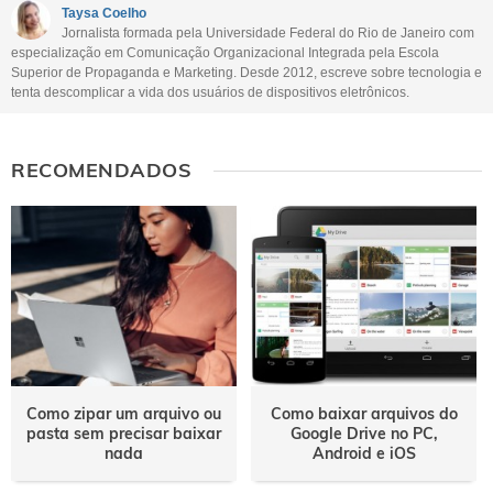
Este conteúdo não tem a informação que procuro
Taysa Coelho
Jornalista formada pela Universidade Federal do Rio de Janeiro com
Outro
especialização em Comunicação Organizacional Integrada pela Escola
Superior de Propaganda e Marketing. Desde 2012, escreve sobre tecnologia e
tenta descomplicar a vida dos usuários de dispositivos eletrônicos.
RECOMENDADOS
Como zipar um arquivo ou
Como baixar arquivos do
pasta sem precisar baixar
Google Drive no PC,
nada
Android e iOS