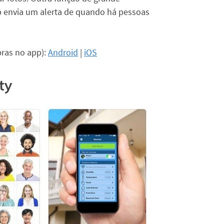
p envia um alerta de quando há pessoas
pras no app):
Android
|
iOS
ty