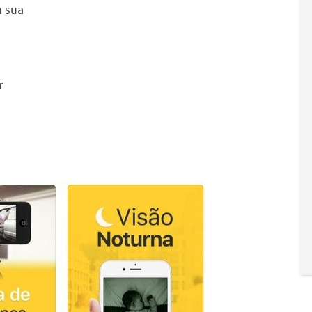
m sua
r