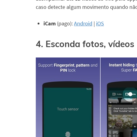
caso detecte algum movimento quando não
iCam
(pago):
Android
|
iOS
4. Esconda fotos, vídeos