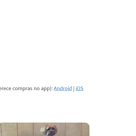
ferece compras no app):
Android
|
iOS